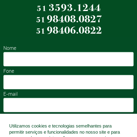
3593.1244
51
98408.0827
51
98406.0822
51
Nome
Fone
E-mail
Utilizamos cookies e tecnologias semelhantes para
permitir serviços e funcionalidades no nosso site e para