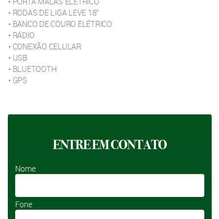
• PORTA MALAS ELÉTRICO
• RODAS DE LIGA LEVE 18''
• BANCO DE COURO ELÉTRICO
• RÁDIO
• CONEXÃO CELULAR
• USB
• BLUETOOTH
• GPS
ENTRE EM CONTATO
Nome
Fone