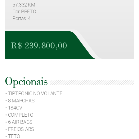
57.332 KM
Cor: PRETO
Portas: 4
R$ 239.800,00
Opcionais
• TIPTRONIC NO VOLANTE
• 8 MARCHAS
• 184CV
• COMPLETO
• 6 AIR BAGS
• FREIOS ABS
• TETO