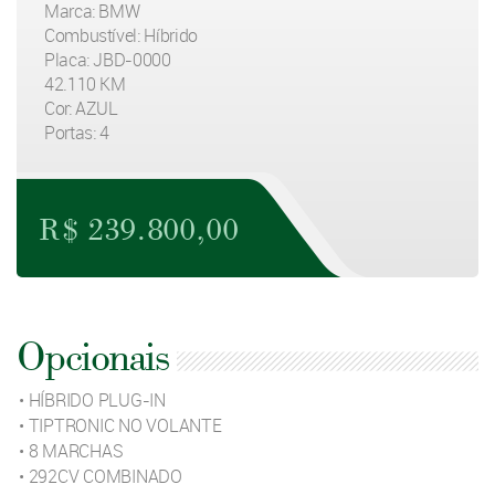
Marca: BMW
Combustível: Híbrido
Placa: JBD-0000
42.110 KM
Cor: AZUL
Portas: 4
R$ 239.800,00
Opcionais
• HÍBRIDO PLUG-IN
• TIPTRONIC NO VOLANTE
• 8 MARCHAS
• 292CV COMBINADO