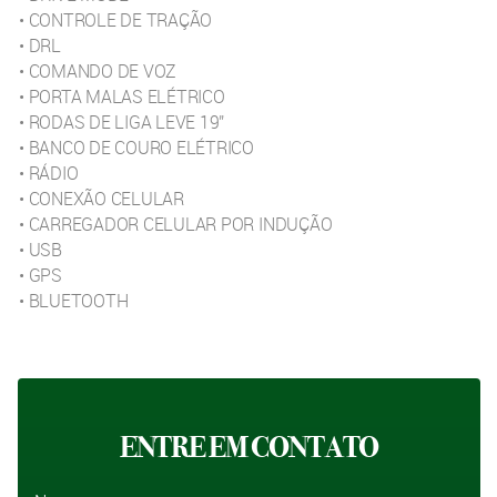
• CONTROLE DE TRAÇÃO
• DRL
• COMANDO DE VOZ
• PORTA MALAS ELÉTRICO
• RODAS DE LIGA LEVE 19''
• BANCO DE COURO ELÉTRICO
• RÁDIO
• CONEXÃO CELULAR
• CARREGADOR CELULAR POR INDUÇÃO
• USB
• GPS
• BLUETOOTH
ENTRE EM CONTATO